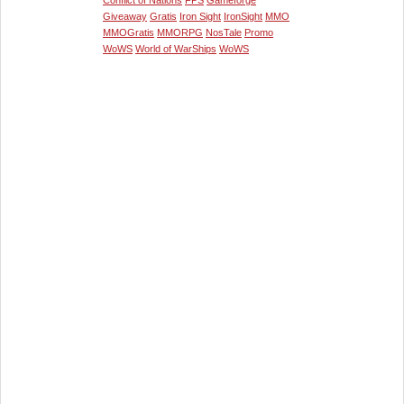
Conflict of Nations
FPS
Gameforge
Giveaway
Gratis
Iron Sight
IronSight
MMO
MMOGratis
MMORPG
NosTale
Promo
WoWS
World of WarShips
WoWS