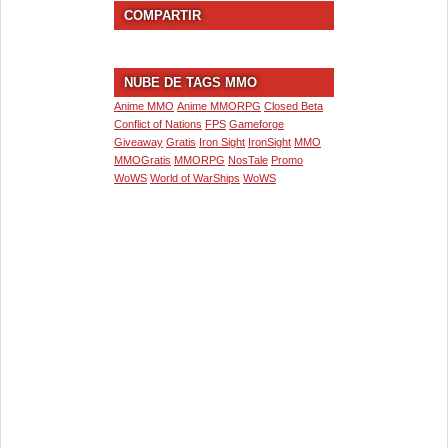
COMPARTIR
NUBE DE TAGS MMO
Anime MMO
Anime MMORPG
Closed Beta
Conflict of Nations
FPS
Gameforge
Giveaway
Gratis
Iron Sight
IronSight
MMO
MMOGratis
MMORPG
NosTale
Promo
WoWS
World of WarShips
WoWS