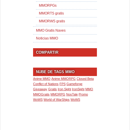
MMORPGs
MMORTS gratis
MMORWS gratis
MMO Gratis Naves
Noticias MMO
COMPARTIR
NUBE DE TAGS MMO
Anime MMO
Anime MMORPG
Closed Beta
Conflict of Nations
FPS
Gameforge
Giveaway
Gratis
Iron Sight
IronSight
MMO
MMOGratis
MMORPG
NosTale
Promo
WoWS
World of WarShips
WoWS