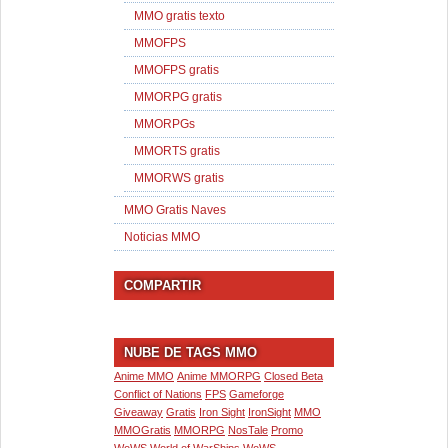
MMO gratis texto
MMOFPS
MMOFPS gratis
MMORPG gratis
MMORPGs
MMORTS gratis
MMORWS gratis
MMO Gratis Naves
Noticias MMO
COMPARTIR
NUBE DE TAGS MMO
Anime MMO
Anime MMORPG
Closed Beta
Conflict of Nations
FPS
Gameforge
Giveaway
Gratis
Iron Sight
IronSight
MMO
MMOGratis
MMORPG
NosTale
Promo