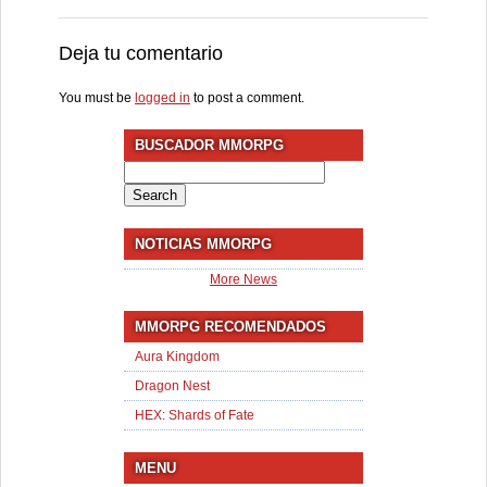
Deja tu comentario
You must be
logged in
to post a comment.
BUSCADOR MMORPG
Search
for:
NOTICIAS MMORPG
More News
MMORPG RECOMENDADOS
Aura Kingdom
Dragon Nest
HEX: Shards of Fate
MENU