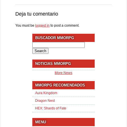
Deja tu comentario
You must be
logged in
to post a comment.
BUSCADOR MMORPG
Search
for:
NOTICIAS MMORPG
More News
MMORPG RECOMENDADOS
Aura Kingdom
Dragon Nest
HEX: Shards of Fate
MENU