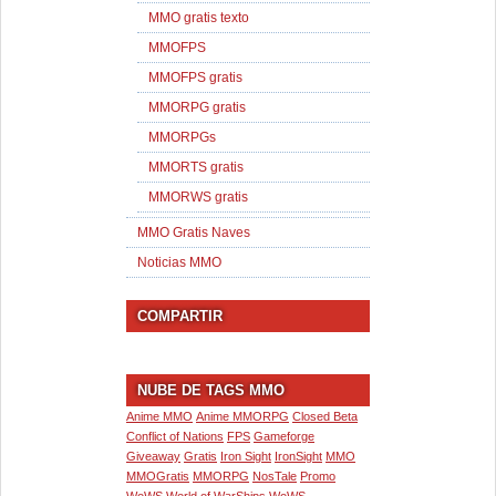
MMO gratis texto
MMOFPS
MMOFPS gratis
MMORPG gratis
MMORPGs
MMORTS gratis
MMORWS gratis
MMO Gratis Naves
Noticias MMO
COMPARTIR
NUBE DE TAGS MMO
Anime MMO
Anime MMORPG
Closed Beta
Conflict of Nations
FPS
Gameforge
Giveaway
Gratis
Iron Sight
IronSight
MMO
MMOGratis
MMORPG
NosTale
Promo