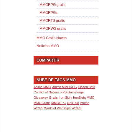
MMORPG gratis
MMORPGs
MMORTS gratis
MMORWS gratis
MMO Gratis Naves
Noticias MMO
COMPARTIR
NUBE DE TAGS MMO
Anime MMO
Anime MMORPG
Closed Beta
Conflict of Nations
FPS
Gameforge
Giveaway
Gratis
Iron Sight
IronSight
MMO
MMOGratis
MMORPG
NosTale
Promo
WoWS
World of WarShips
WoWS