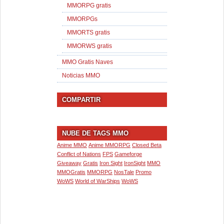
MMORPG gratis
MMORPGs
MMORTS gratis
MMORWS gratis
MMO Gratis Naves
Noticias MMO
COMPARTIR
NUBE DE TAGS MMO
Anime MMO
Anime MMORPG
Closed Beta
Conflict of Nations
FPS
Gameforge
Giveaway
Gratis
Iron Sight
IronSight
MMO
MMOGratis
MMORPG
NosTale
Promo
WoWS
World of WarShips
WoWS