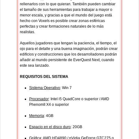
rellenarlos con lo que quieran. También pueden cambiar
el tamaño de sus herramientas para trabajar a mayor o
menor escala, y gracias a que el mundo del juego está
hecho con Voxels es posible crear zonas esféricas
perfectas y crear formaciones naturales de lo más
realistas.
Aquellos jugadores que tengan la paciencia, el tiempo, el
ojo para el detalle y una buena imaginación, podrán crear
edificios y construcciones que los desarrolladores podrán
añadir al mundo persistente de EverQuest Next, cuando
este sea lanzado.
REQUISITOS DEL SISTEMA
Sistema Operativo
: Win 7
Procesador
: Intel i5 QuadCore o superior / AMD
PhenomII X4 o superior
Memoria
: 4GB
Espacio en el disco duro
: 20GB
Gráfica
: AMD HD4890 / nVidia GeForce GTC275 o