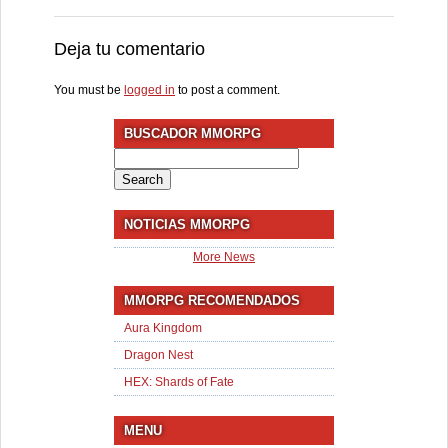
Deja tu comentario
You must be
logged in
to post a comment.
BUSCADOR MMORPG
Search
for:
NOTICIAS MMORPG
More News
MMORPG RECOMENDADOS
Aura Kingdom
Dragon Nest
HEX: Shards of Fate
MENU