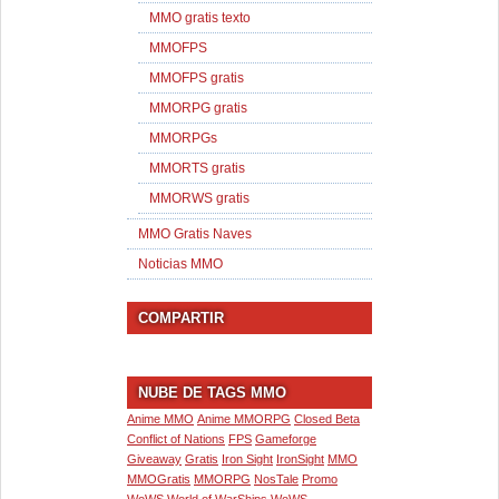
MMO gratis texto
MMOFPS
MMOFPS gratis
MMORPG gratis
MMORPGs
MMORTS gratis
MMORWS gratis
MMO Gratis Naves
Noticias MMO
COMPARTIR
NUBE DE TAGS MMO
Anime MMO
Anime MMORPG
Closed Beta
Conflict of Nations
FPS
Gameforge
Giveaway
Gratis
Iron Sight
IronSight
MMO
MMOGratis
MMORPG
NosTale
Promo