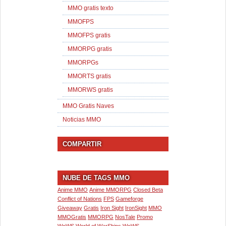
MMO gratis texto
MMOFPS
MMOFPS gratis
MMORPG gratis
MMORPGs
MMORTS gratis
MMORWS gratis
MMO Gratis Naves
Noticias MMO
COMPARTIR
NUBE DE TAGS MMO
Anime MMO
Anime MMORPG
Closed Beta
Conflict of Nations
FPS
Gameforge
Giveaway
Gratis
Iron Sight
IronSight
MMO
MMOGratis
MMORPG
NosTale
Promo