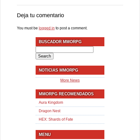
Deja tu comentario
You must be
logged in
to post a comment.
BUSCADOR MMORPG
Search
for:
NOTICIAS MMORPG
More News
MMORPG RECOMENDADOS
Aura Kingdom
Dragon Nest
HEX: Shards of Fate
MENU