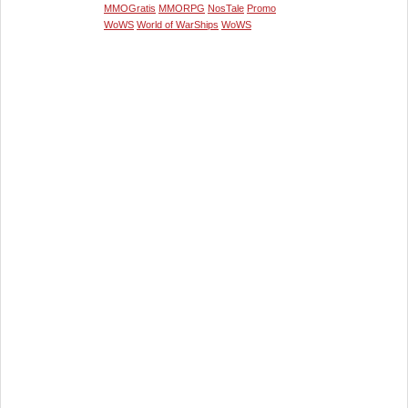
MMOGratis
MMORPG
NosTale
Promo
WoWS
World of WarShips
WoWS