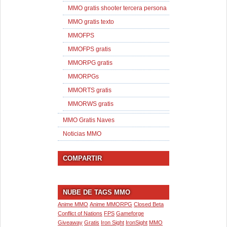
MMO gratis shooter tercera persona
MMO gratis texto
MMOFPS
MMOFPS gratis
MMORPG gratis
MMORPGs
MMORTS gratis
MMORWS gratis
MMO Gratis Naves
Noticias MMO
COMPARTIR
NUBE DE TAGS MMO
Anime MMO
Anime MMORPG
Closed Beta
Conflict of Nations
FPS
Gameforge
Giveaway
Gratis
Iron Sight
IronSight
MMO