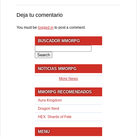
Deja tu comentario
You must be
logged in
to post a comment.
BUSCADOR MMORPG
Search
for:
NOTICIAS MMORPG
More News
MMORPG RECOMENDADOS
Aura Kingdom
Dragon Nest
HEX: Shards of Fate
MENU