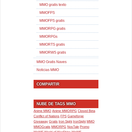
MMO gratis texto
MMOFPS
MMOFPS gratis
MMORPG gratis
MMORPGs
MMORTS gratis
MMORWS gratis
MMO Gratis Naves
Noticias MMO
COMPARTIR
NUBE DE TAGS MMO
Anime MMO
Anime MMORPG
Closed Beta
Conflict of Nations
FPS
Gameforge
Giveaway
Gratis
Iron Sight
IronSight
MMO
MMOGratis
MMORPG
NosTale
Promo