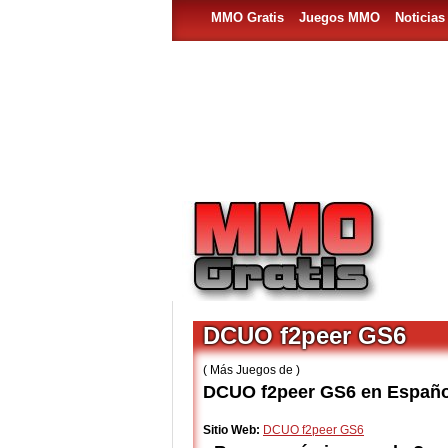
MMO Gratis
Juegos MMO
Noticia
DCUO f2peer GS6
( Más Juegos de )
DCUO f2peer GS6 en Españo
Sitio Web:
DCUO f2peer GS6