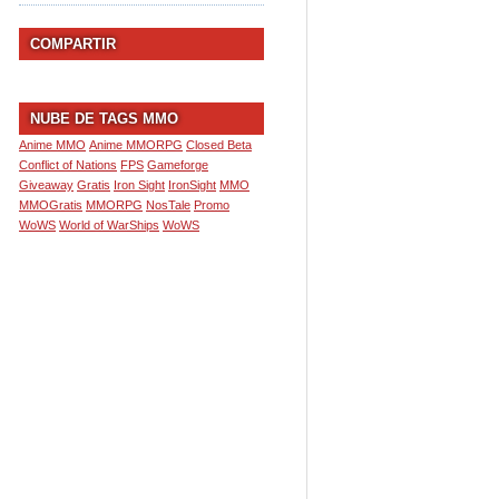
COMPARTIR
NUBE DE TAGS MMO
Anime MMO
Anime MMORPG
Closed Beta
Conflict of Nations
FPS
Gameforge
Giveaway
Gratis
Iron Sight
IronSight
MMO
MMOGratis
MMORPG
NosTale
Promo
WoWS
World of WarShips
WoWS