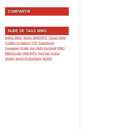
COMPARTIR
NUBE DE TAGS MMO
Anime MMO
Anime MMORPG
Closed Beta
Conflict of Nations
FPS
Gameforge
Giveaway
Gratis
Iron Sight
IronSight
MMO
MMOGratis
MMORPG
NosTale
Promo
WoWS
World of WarShips
WoWS