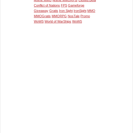
Anime MMO
Anime MMORPG
Closed Beta
Conflict of Nations
FPS
Gameforge
Giveaway
Gratis
Iron Sight
IronSight
MMO
MMOGratis
MMORPG
NosTale
Promo
WoWS
World of WarShips
WoWS