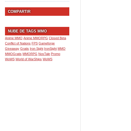
COMPARTIR
NUBE DE TAGS MMO
Anime MMO
Anime MMORPG
Closed Beta
Conflict of Nations
FPS
Gameforge
Giveaway
Gratis
Iron Sight
IronSight
MMO
MMOGratis
MMORPG
NosTale
Promo
WoWS
World of WarShips
WoWS