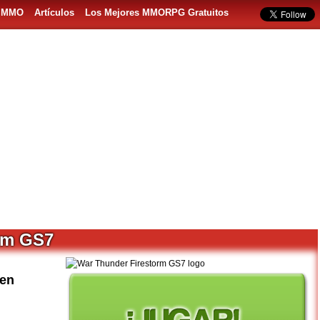
s MMO
Artículos
Los Mejores MMORPG Gratuitos
rm GS7
 en