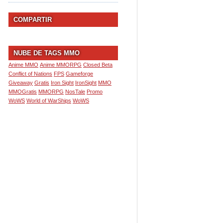
COMPARTIR
NUBE DE TAGS MMO
Anime MMO
Anime MMORPG
Closed Beta
Conflict of Nations
FPS
Gameforge
Giveaway
Gratis
Iron Sight
IronSight
MMO
MMOGratis
MMORPG
NosTale
Promo
WoWS
World of WarShips
WoWS