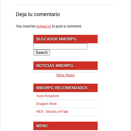
Deja tu comentario
You must be
logged in
to post a comment.
BUSCADOR MMORPG
Search
for:
NOTICIAS MMORPG
More News
MMORPG RECOMENDADOS
Aura Kingdom
Dragon Nest
HEX: Shards of Fate
MENU