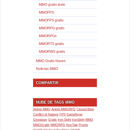
MMO gratis texto
MMOFPS
MMOFPS gratis
MMORPG gratis
MMORPGs
MMORTS gratis
MMORWS gratis
MMO Gratis Naves
Noticias MMO
COMPARTIR
NUBE DE TAGS MMO
Anime MMO
Anime MMORPG
Closed Beta
Conflict of Nations
FPS
Gameforge
Giveaway
Gratis
Iron Sight
IronSight
MMO
MMOGratis
MMORPG
NosTale
Promo