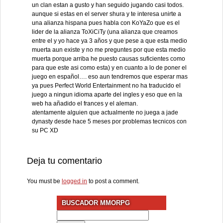
un clan estan a gusto y han seguido jugando casi todos.
aunque si estas en el server shura y te interesa unirte a
una alianza hispana pues habla con KoYaZo que es el
lider de la alianza ToXiCiTy (una alianza que creamos
entre el y yo hace ya 3 años y que pese a que esta medio
muerta aun existe y no me preguntes por que esta medio
muerta porque arriba he puesto causas suficientes como
para que este asi como esta) y en cuanto a lo de poner el
juego en español…. eso aun tendremos que esperar mas
ya pues Perfect World Entertainment no ha traducido el
juego a ningun idioma aparte del ingles y eso que en la
web ha añadido el frances y el aleman.
atentamente alguien que actualmente no juega a jade
dynasty desde hace 5 meses por problemas tecnicos con
su PC XD
Deja tu comentario
You must be
logged in
to post a comment.
BUSCADOR MMORPG
Search