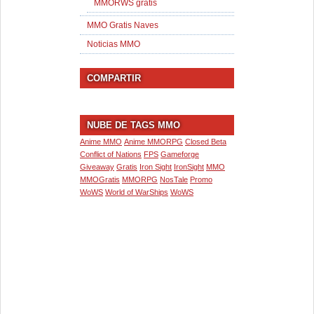
MMORWS gratis
MMO Gratis Naves
Noticias MMO
COMPARTIR
NUBE DE TAGS MMO
Anime MMO
Anime MMORPG
Closed Beta
Conflict of Nations
FPS
Gameforge
Giveaway
Gratis
Iron Sight
IronSight
MMO
MMOGratis
MMORPG
NosTale
Promo
WoWS
World of WarShips
WoWS