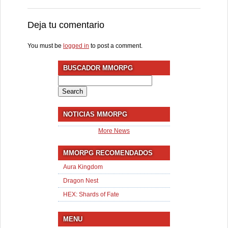
Deja tu comentario
You must be
logged in
to post a comment.
BUSCADOR MMORPG
Search
for:
NOTICIAS MMORPG
More News
MMORPG RECOMENDADOS
Aura Kingdom
Dragon Nest
HEX: Shards of Fate
MENU