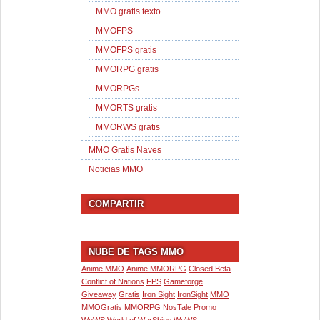
MMO gratis texto
MMOFPS
MMOFPS gratis
MMORPG gratis
MMORPGs
MMORTS gratis
MMORWS gratis
MMO Gratis Naves
Noticias MMO
COMPARTIR
NUBE DE TAGS MMO
Anime MMO
Anime MMORPG
Closed Beta
Conflict of Nations
FPS
Gameforge
Giveaway
Gratis
Iron Sight
IronSight
MMO
MMOGratis
MMORPG
NosTale
Promo