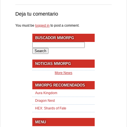
Deja tu comentario
You must be
logged in
to post a comment.
BUSCADOR MMORPG
Search
for:
NOTICIAS MMORPG
More News
MMORPG RECOMENDADOS
Aura Kingdom
Dragon Nest
HEX: Shards of Fate
MENU