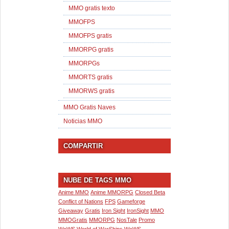
MMO gratis texto
MMOFPS
MMOFPS gratis
MMORPG gratis
MMORPGs
MMORTS gratis
MMORWS gratis
MMO Gratis Naves
Noticias MMO
COMPARTIR
NUBE DE TAGS MMO
Anime MMO
Anime MMORPG
Closed Beta
Conflict of Nations
FPS
Gameforge
Giveaway
Gratis
Iron Sight
IronSight
MMO
MMOGratis
MMORPG
NosTale
Promo