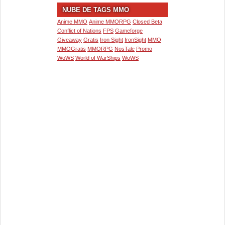
NUBE DE TAGS MMO
Anime MMO
Anime MMORPG
Closed Beta
Conflict of Nations
FPS
Gameforge
Giveaway
Gratis
Iron Sight
IronSight
MMO
MMOGratis
MMORPG
NosTale
Promo
WoWS
World of WarShips
WoWS