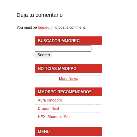
Deja tu comentario
You must be
logged in
to post a comment.
BUSCADOR MMORPG
Search
for:
NOTICIAS MMORPG
More News
MMORPG RECOMENDADOS
Aura Kingdom
Dragon Nest
HEX: Shards of Fate
MENU