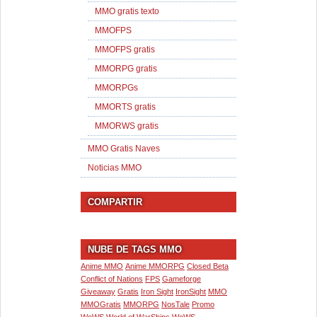
MMO gratis texto
MMOFPS
MMOFPS gratis
MMORPG gratis
MMORPGs
MMORTS gratis
MMORWS gratis
MMO Gratis Naves
Noticias MMO
COMPARTIR
NUBE DE TAGS MMO
Anime MMO
Anime MMORPG
Closed Beta
Conflict of Nations
FPS
Gameforge
Giveaway
Gratis
Iron Sight
IronSight
MMO
MMOGratis
MMORPG
NosTale
Promo