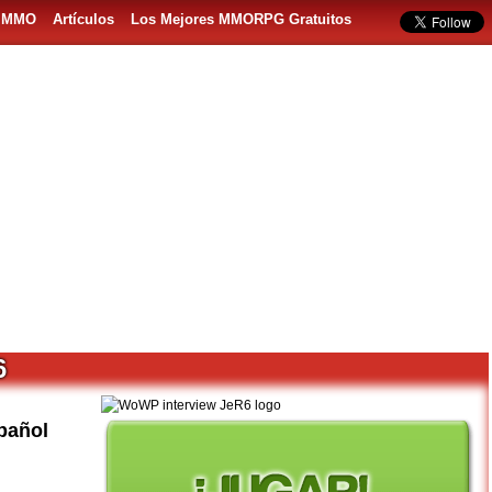
s MMO
Artículos
Los Mejores MMORPG Gratuitos
6
pañol