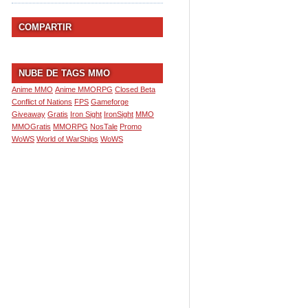
COMPARTIR
NUBE DE TAGS MMO
Anime MMO
Anime MMORPG
Closed Beta
Conflict of Nations
FPS
Gameforge
Giveaway
Gratis
Iron Sight
IronSight
MMO
MMOGratis
MMORPG
NosTale
Promo
WoWS
World of WarShips
WoWS