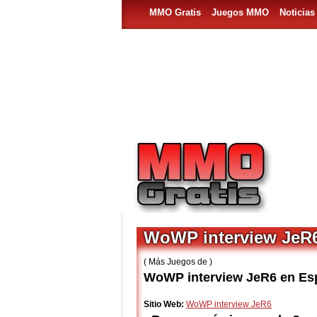
MMO Gratis
Juegos MMO
Noticia
WoWP interview JeR
( Más Juegos de )
WoWP interview JeR6 en Es
Sitio Web:
WoWP interview JeR6