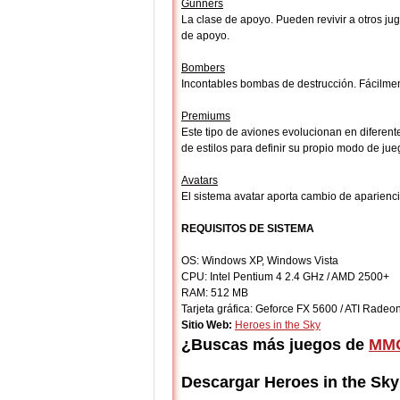
Gunners
La clase de apoyo. Pueden revivir a otros ju
de apoyo.
Bombers
Incontables bombas de destrucción. Fácilment
Premiums
Este tipo de aviones evolucionan en diferen
de estilos para definir su propio modo de ju
Avatars
El sistema avatar aporta cambio de aparienc
REQUISITOS DE SISTEMA
OS: Windows XP, Windows Vista
CPU: Intel Pentium 4 2.4 GHz / AMD 2500+
RAM: 512 MB
Tarjeta gráfica: Geforce FX 5600 / ATI Radeo
Sitio Web:
Heroes in the Sky
¿Buscas más juegos de
MMO
Descargar Heroes in the Sky