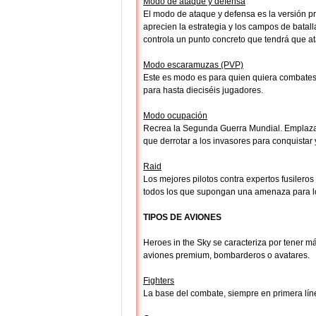
Modo de ataque y defensa
El modo de ataque y defensa es la versión p
aprecien la estrategia y los campos de bata
controla un punto concreto que tendrá que a
Modo escaramuzas (PVP)
Este es modo es para quien quiera combate
para hasta dieciséis jugadores.
Modo ocupación
Recrea la Segunda Guerra Mundial. Emplaza a
que derrotar a los invasores para conquistar 
Raid
Los mejores pilotos contra expertos fusilero
todos los que supongan una amenaza para l
TIPOS DE AVIONES
Heroes in the Sky se caracteriza por tener má
aviones premium, bombarderos o avatares.
Fighters
La base del combate, siempre en primera lí