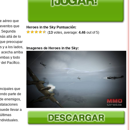
e aéreo que
 eventos que
Heroes in the Sky Puntuación:
la Segunda
(
13
votes, average:
4.46
out of 5)
ás allá de lo
e que preocupar
s y a los lados,
Imagenes de Heroes in the Sky:
e acecha arriba
bombas y todo
del Pacífico.
incipales que
endo parte de
 de enemigos,
stalaciones
puede llevar a
 últimas
ndividuales.