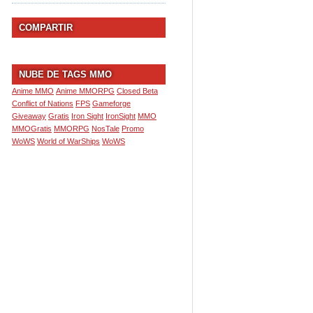
COMPARTIR
NUBE DE TAGS MMO
Anime MMO
Anime MMORPG
Closed Beta
Conflict of Nations
FPS
Gameforge
Giveaway
Gratis
Iron Sight
IronSight
MMO
MMOGratis
MMORPG
NosTale
Promo
WoWS
World of WarShips
WoWS