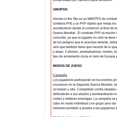
Desarrollado por GameUs para Windows.
SINOPSIS
Heroes in the Sky es un MMOTPS de combat
combina PVE y un PVP rápido que relata los
acontecieron desde el comienzo al final de 
Guerra Mundial. El combate PVP va mucho m
conocido, ya que el jugador no sólo se tien
de los peligros que le acechan delante, detrá
sino que también tiene que hacerlo de lo qu
y abajo. Cañones, ametralladoras, misiles, 
tipo de armamento cruza el cielo de Europa y 
MODOS DE JUEGO
Campaña
Los jugadores participarán en los eventos pr
ocurrieron en la Segunda Guerra Mundial, si
un bando u otro. Competirán contra oleadas
defenderán a sus aliados y bombardearán in
civiles y militares enemigas. La campaña se 
cabo en modo individual y en grupo pero las
misiones pondrán a prueba a los jugadores i