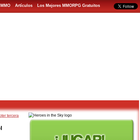
s MMO
Artículos
Los Mejores MMORPG Gratuitos
ter tercera
l