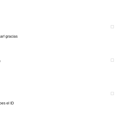
ar! gracias
)
bes el ID