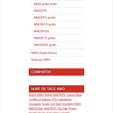
MMO gratis texto
MMOFPS
MMOFPS gratis
MMORPG gratis
MMORPGs
MMORTS gratis
MMORWS gratis
MMO Gratis Naves
Noticias MMO
COMPARTIR
NUBE DE TAGS MMO
Anime MMO
Anime MMORPG
Closed Beta
Conflict of Nations
FPS
Gameforge
Giveaway
Gratis
Iron Sight
IronSight
MMO
MMOGratis
MMORPG
NosTale
Promo