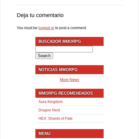
Deja tu comentario
You must be
logged in
to post a comment.
BUSCADOR MMORPG
Search
for:
NOTICIAS MMORPG
More News
MMORPG RECOMENDADOS
Aura Kingdom
Dragon Nest
HEX: Shards of Fate
MENU