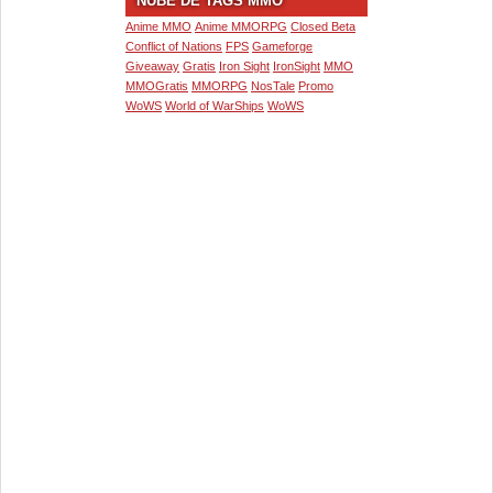
NUBE DE TAGS MMO
Anime MMO
Anime MMORPG
Closed Beta
Conflict of Nations
FPS
Gameforge
Giveaway
Gratis
Iron Sight
IronSight
MMO
MMOGratis
MMORPG
NosTale
Promo
WoWS
World of WarShips
WoWS