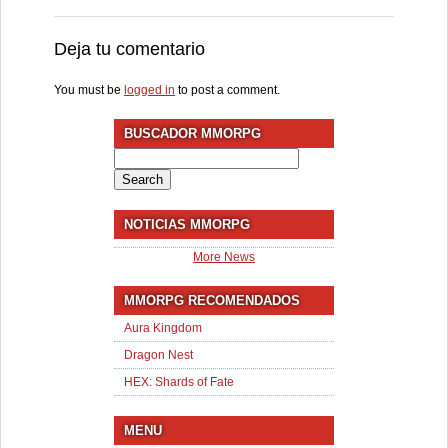
Deja tu comentario
You must be
logged in
to post a comment.
BUSCADOR MMORPG
Search
for:
NOTICIAS MMORPG
More News
MMORPG RECOMENDADOS
Aura Kingdom
Dragon Nest
HEX: Shards of Fate
MENU