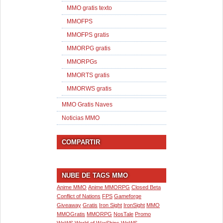
MMO gratis texto
MMOFPS
MMOFPS gratis
MMORPG gratis
MMORPGs
MMORTS gratis
MMORWS gratis
MMO Gratis Naves
Noticias MMO
COMPARTIR
NUBE DE TAGS MMO
Anime MMO
Anime MMORPG
Closed Beta
Conflict of Nations
FPS
Gameforge
Giveaway
Gratis
Iron Sight
IronSight
MMO
MMOGratis
MMORPG
NosTale
Promo