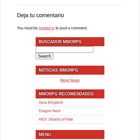
Deja tu comentario
You must be
logged in
to post a comment.
BUSCADOR MMORPG
Search
for:
NOTICIAS MMORPG
More News
MMORPG RECOMENDADOS
Aura Kingdom
Dragon Nest
HEX: Shards of Fate
MENU