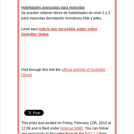
Habilidades avanzadas para mascotas
Se pueden obtener libros de habilidades de nivel 2 y 3
para mascotas derrotando monstruos élite y jefes.
Leed aquí
todo lo que necesitáis saber sobre
GodsWar Online
.
Visit through this link the
official website of GodsWar
Online
.
This entry was posted on Friday, February 12th, 2010 at
12:08 and is filed under
Noticias MMO
. You can follow
any responses to this entry through the
RSS 2.0
feed.