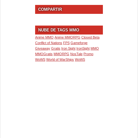
COMPARTIR
NUBE DE TAGS MMO
Anime MMO
Anime MMORPG
Closed Beta
Conflict of Nations
FPS
Gameforge
Giveaway
Gratis
Iron Sight
IronSight
MMO
MMOGratis
MMORPG
NosTale
Promo
WoWS
World of WarShips
WoWS