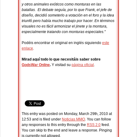
y otros animales exóticos como monturas en las
batallas. El debate seguía, por lo que Frank, el jefe de
diseño, decidió someterlo a votación en el foro y la idea
triunfó pero había mucho trabajo por hacer. En términos
visuales no es fácil armonizar el jinete y la montura,
especialmente tratando con monturas especiales."
Podéis encontrar el original en inglés siguiendo
este
enlace
.
Mirad aquí todo lo que necesitáis saber sobre
GodsWar Online
.
Y visitad su
página oficial
.
This entry was posted on Monday, March 29th, 2010 at
12:53 and is filed under
Noticias MMO
. You can follow
any responses to this entry through the
RSS 2.0
feed.
You can skip to the end and leave a response. Pinging
is currently not allowed.