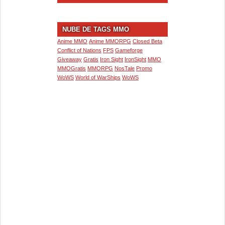
NUBE DE TAGS MMO
Anime MMO
Anime MMORPG
Closed Beta
Conflict of Nations
FPS
Gameforge
Giveaway
Gratis
Iron Sight
IronSight
MMO
MMOGratis
MMORPG
NosTale
Promo
WoWS
World of WarShips
WoWS