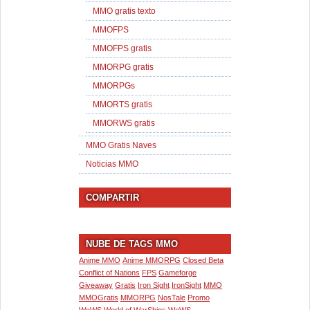
MMO gratis texto
MMOFPS
MMOFPS gratis
MMORPG gratis
MMORPGs
MMORTS gratis
MMORWS gratis
MMO Gratis Naves
Noticias MMO
COMPARTIR
NUBE DE TAGS MMO
Anime MMO
Anime MMORPG
Closed Beta
Conflict of Nations
FPS
Gameforge
Giveaway
Gratis
Iron Sight
IronSight
MMO
MMOGratis
MMORPG
NosTale
Promo