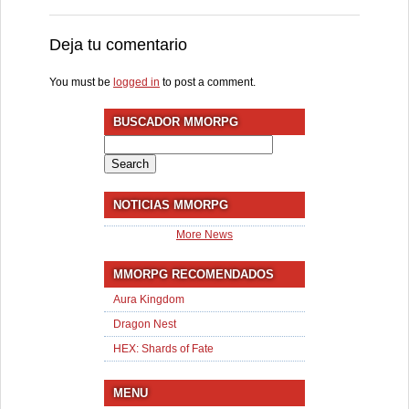
Deja tu comentario
You must be
logged in
to post a comment.
BUSCADOR MMORPG
Search
for:
NOTICIAS MMORPG
More News
MMORPG RECOMENDADOS
Aura Kingdom
Dragon Nest
HEX: Shards of Fate
MENU