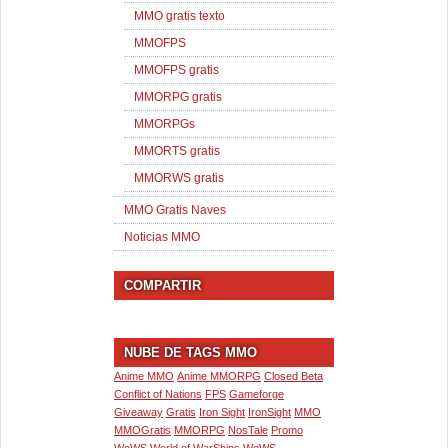
MMO gratis texto
MMOFPS
MMOFPS gratis
MMORPG gratis
MMORPGs
MMORTS gratis
MMORWS gratis
MMO Gratis Naves
Noticias MMO
COMPARTIR
NUBE DE TAGS MMO
Anime MMO
Anime MMORPG
Closed Beta
Conflict of Nations
FPS
Gameforge
Giveaway
Gratis
Iron Sight
IronSight
MMO
MMOGratis
MMORPG
NosTale
Promo