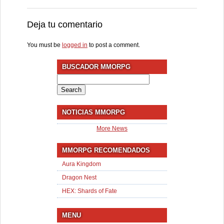
Deja tu comentario
You must be
logged in
to post a comment.
BUSCADOR MMORPG
Search
for:
NOTICIAS MMORPG
More News
MMORPG RECOMENDADOS
Aura Kingdom
Dragon Nest
HEX: Shards of Fate
MENU