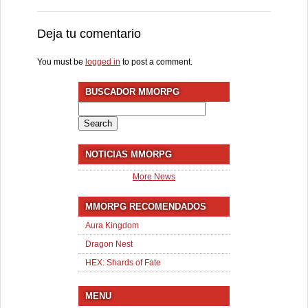
Deja tu comentario
You must be
logged in
to post a comment.
BUSCADOR MMORPG
Search
for:
NOTICIAS MMORPG
More News
MMORPG RECOMENDADOS
Aura Kingdom
Dragon Nest
HEX: Shards of Fate
MENU