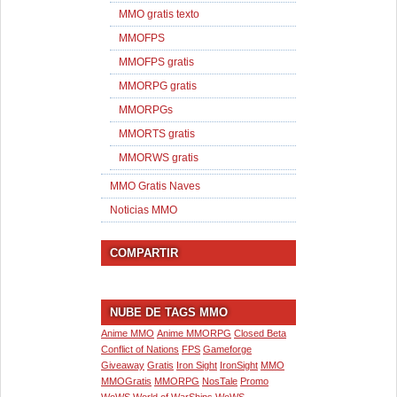
MMO gratis texto
MMOFPS
MMOFPS gratis
MMORPG gratis
MMORPGs
MMORTS gratis
MMORWS gratis
MMO Gratis Naves
Noticias MMO
COMPARTIR
NUBE DE TAGS MMO
Anime MMO
Anime MMORPG
Closed Beta
Conflict of Nations
FPS
Gameforge
Giveaway
Gratis
Iron Sight
IronSight
MMO
MMOGratis
MMORPG
NosTale
Promo