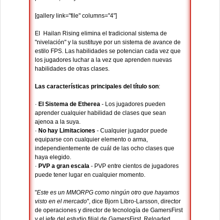
[gallery link="file" columns="4"]
El Hailan Rising elimina el tradicional sistema de
"nivelación" y la sustituye por un sistema de avance de
estilo FPS. Las habilidades se potencian cada vez que
los jugadores luchar a la vez que aprenden nuevas
habilidades de otras clases.
Las características principales del título son
:
·
El Sistema de Etherea
- Los jugadores pueden
aprender cualquier habilidad de clases que sean
ajenoa a la suya.
·
No hay Limitaciones
- Cualquier jugador puede
equiparse con cualquier elemento o arma,
independientemente de cuál de las ocho clases que
haya elegido.
·
PVP a gran escala
- PVP entre cientos de jugadores
puede tener lugar en cualquier momento.
"
Este es un MMORPG como ningún otro que hayamos
visto en el mercado
", dice Bjorn Libro-Larsson, director
de operaciones y director de tecnología de GamersFirst
y el jefe del estudio filial de GamersFirst, Reloaded