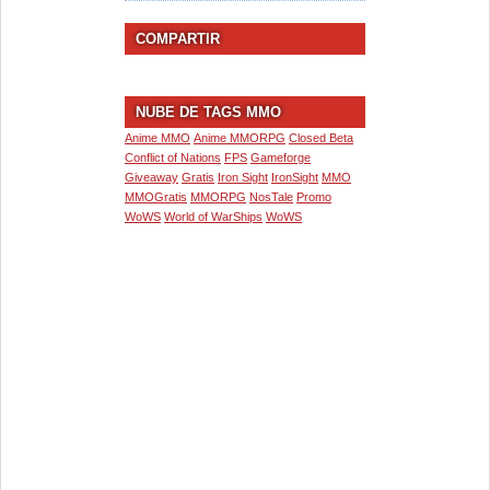
COMPARTIR
NUBE DE TAGS MMO
Anime MMO
Anime MMORPG
Closed Beta
Conflict of Nations
FPS
Gameforge
Giveaway
Gratis
Iron Sight
IronSight
MMO
MMOGratis
MMORPG
NosTale
Promo
WoWS
World of WarShips
WoWS