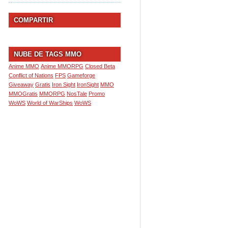
COMPARTIR
NUBE DE TAGS MMO
Anime MMO
Anime MMORPG
Closed Beta
Conflict of Nations
FPS
Gameforge
Giveaway
Gratis
Iron Sight
IronSight
MMO
MMOGratis
MMORPG
NosTale
Promo
WoWS
World of WarShips
WoWS