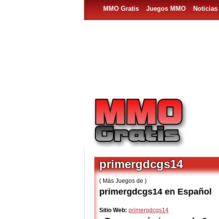
MMO Gratis
Juegos MMO
Noticia
primergdcgs14
( Más Juegos de )
primergdcgs14 en Español
Sitio Web:
primergdcgs14