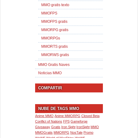
MMO gratis texto
MMOFPS
MMOFPS gratis
MMORPG gratis
MMORPGs
MMORTS gratis
MMORWS gratis
MMO Gratis Naves
Noticias MMO
COMPARTIR
NUBE DE TAGS MMO
Anime MMO
Anime MMORPG
Closed Beta
Conflict of Nations
FPS
Gameforge
Giveaway
Gratis
Iron Sight
IronSight
MMO
MMOGratis
MMORPG
NosTale
Promo