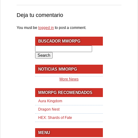
Deja tu comentario
You must be
logged in
to post a comment.
BUSCADOR MMORPG
Search
for:
NOTICIAS MMORPG
More News
MMORPG RECOMENDADOS
Aura Kingdom
Dragon Nest
HEX: Shards of Fate
MENU