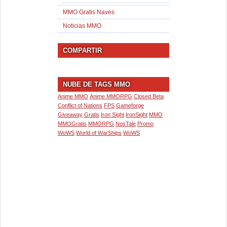
MMO Gratis Naves
Noticias MMO
COMPARTIR
NUBE DE TAGS MMO
Anime MMO
Anime MMORPG
Closed Beta
Conflict of Nations
FPS
Gameforge
Giveaway
Gratis
Iron Sight
IronSight
MMO
MMOGratis
MMORPG
NosTale
Promo
WoWS
World of WarShips
WoWS