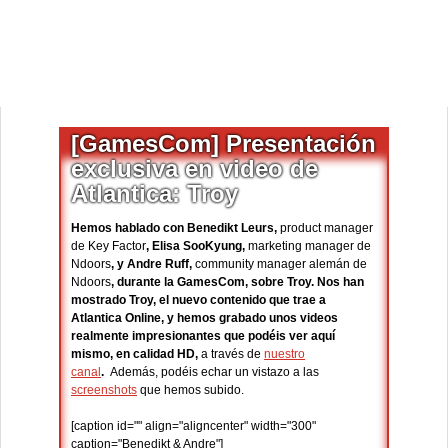
[GamesCom] Presentación
exclusiva en video de
Atlantica: Troy
Hemos hablado con Benedikt Leurs,
product manager
de Key Factor
, Elisa SooKyung,
marketing manager de
Ndoors
, y Andre Ruff,
community manager alemán de
Ndoors
, durante la GamesCom, sobre Troy. Nos han
mostrado Troy, el nuevo contenido que trae a
Atlantica Online, y hemos grabado unos videos
realmente impresionantes que podéis ver aquí
mismo, en calidad HD,
a través de
nuestro
canal
.
Además, podéis echar un vistazo a las
screenshots
que hemos subido.
[caption id="" align="aligncenter" width="300"
caption="Benedikt & Andre"]