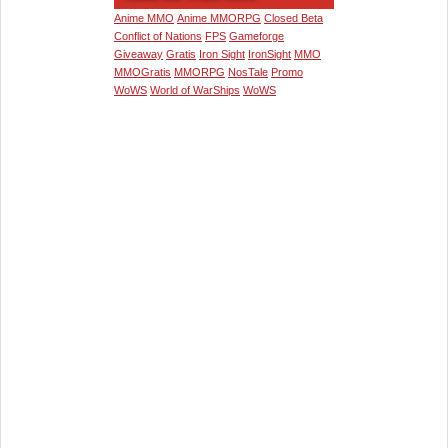
Anime MMO
Anime MMORPG
Closed Beta
Conflict of Nations
FPS
Gameforge
Giveaway
Gratis
Iron Sight
IronSight
MMO
MMOGratis
MMORPG
NosTale
Promo
WoWS
World of WarShips
WoWS