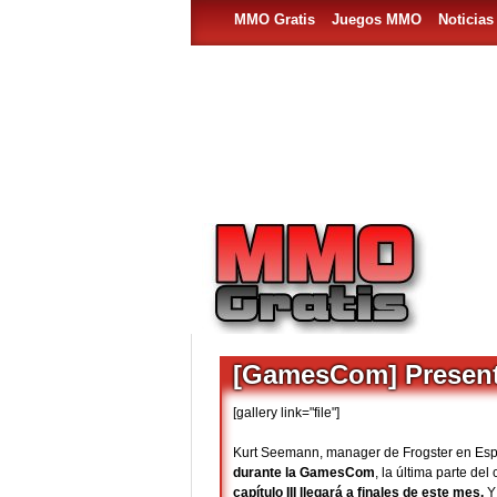
MMO Gratis
Juegos MMO
Noticia
[GamesCom] Present
[gallery link="file"]
Kurt Seemann, manager de Frogster en Esp
durante la GamesCom
, la última parte de
capítulo III llegará a finales de este mes.
Y