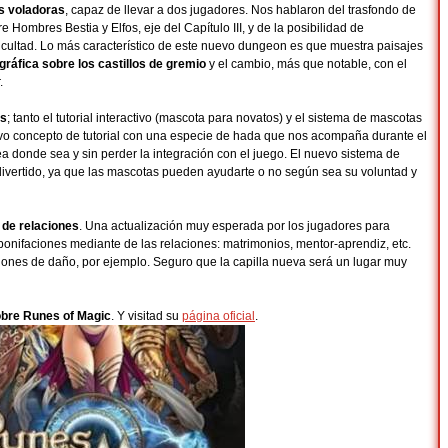
s voladoras
, capaz de llevar a dos jugadores. Nos hablaron del trasfondo de
tre Hombres Bestia y Elfos, eje del Capítulo III, y de la posibilidad de
ificultad. Lo más característico de este nuevo dungeon es que muestra paisajes
gráfica sobre los castillos de gremio
y el cambio, más que notable, con el
.
as
; tanto el tutorial interactivo (mascota para novatos) y el sistema de mascotas
vo concepto de tutorial con una especie de hada que nos acompaña durante el
a donde sea y sin perder la integración con el juego. El nuevo sistema de
vertido, ya que las mascotas pueden ayudarte o no según sea su voluntad y
 de relaciones
. Una actualización muy esperada por los jugadores para
 bonifaciones mediante de las relaciones: matrimonios, mentor-aprendiz, etc.
iones de daño, por ejemplo. Seguro que la capilla nueva será un lugar muy
bre Runes of Magic
. Y visitad su
página oficial
.