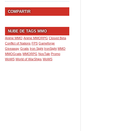
COMPARTIR
NUBE DE TAGS MMO
Anime MMO
Anime MMORPG
Closed Beta
Conflict of Nations
FPS
Gameforge
Giveaway
Gratis
Iron Sight
IronSight
MMO
MMOGratis
MMORPG
NosTale
Promo
WoWS
World of WarShips
WoWS