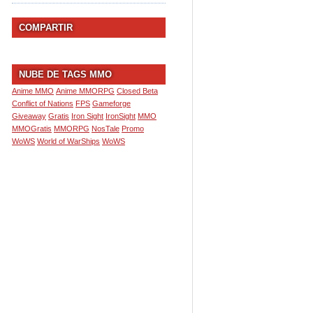
COMPARTIR
NUBE DE TAGS MMO
Anime MMO
Anime MMORPG
Closed Beta
Conflict of Nations
FPS
Gameforge
Giveaway
Gratis
Iron Sight
IronSight
MMO
MMOGratis
MMORPG
NosTale
Promo
WoWS
World of WarShips
WoWS