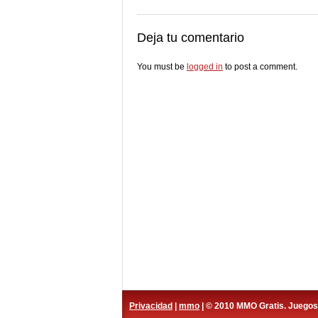
Deja tu comentario
You must be
logged in
to post a comment.
Privacidad
|
mmo
| © 2010 MMO Gratis. Juego