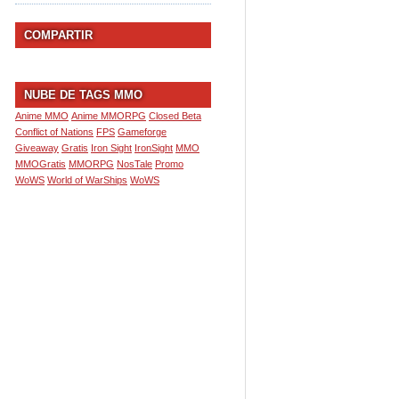
COMPARTIR
NUBE DE TAGS MMO
Anime MMO
Anime MMORPG
Closed Beta
Conflict of Nations
FPS
Gameforge
Giveaway
Gratis
Iron Sight
IronSight
MMO
MMOGratis
MMORPG
NosTale
Promo
WoWS
World of WarShips
WoWS