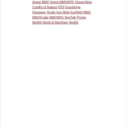
Anime MMO
Anime MMORPG
Closed Beta
Conflict of Nations
FPS
Gameforge
Giveaway
Gratis
Iron Sight
IronSight
MMO
MMOGratis
MMORPG
NosTale
Promo
WoWS
World of WarShips
WoWS