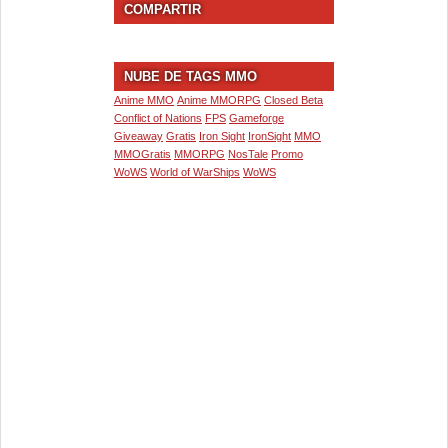
COMPARTIR
NUBE DE TAGS MMO
Anime MMO
Anime MMORPG
Closed Beta
Conflict of Nations
FPS
Gameforge
Giveaway
Gratis
Iron Sight
IronSight
MMO
MMOGratis
MMORPG
NosTale
Promo
WoWS
World of WarShips
WoWS