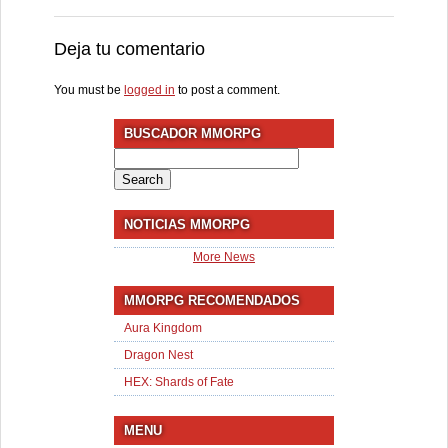
Deja tu comentario
You must be
logged in
to post a comment.
BUSCADOR MMORPG
Search
for:
NOTICIAS MMORPG
More News
MMORPG RECOMENDADOS
Aura Kingdom
Dragon Nest
HEX: Shards of Fate
MENU