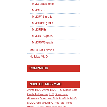
MMO gratis texto
MMOFPS
MMOFPS gratis
MMORPG gratis
MMORPGs
MMORTS gratis
MMORWS gratis
MMO Gratis Naves
Noticias MMO
COMPARTIR
NUBE DE TAGS MMO
Anime MMO
Anime MMORPG
Closed Beta
Conflict of Nations
FPS
Gameforge
Giveaway
Gratis
Iron Sight
IronSight
MMO
MMOGratis
MMORPG
NosTale
Promo