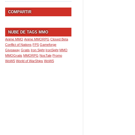
COMPARTIR
NUBE DE TAGS MMO
Anime MMO
Anime MMORPG
Closed Beta
Conflict of Nations
FPS
Gameforge
Giveaway
Gratis
Iron Sight
IronSight
MMO
MMOGratis
MMORPG
NosTale
Promo
WoWS
World of WarShips
WoWS