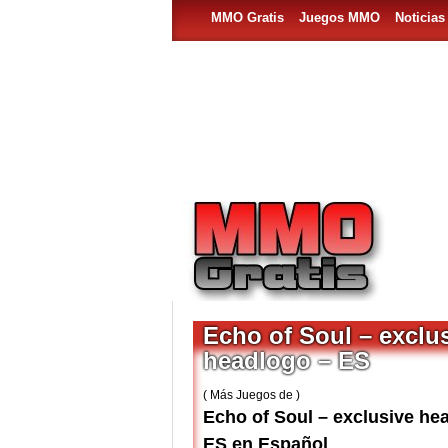
MMO Gratis
Juegos MMO
Noticia
Echo of Soul – exclu
headlogo – ES
( Más Juegos de )
Echo of Soul – exclusive he
ES en Español