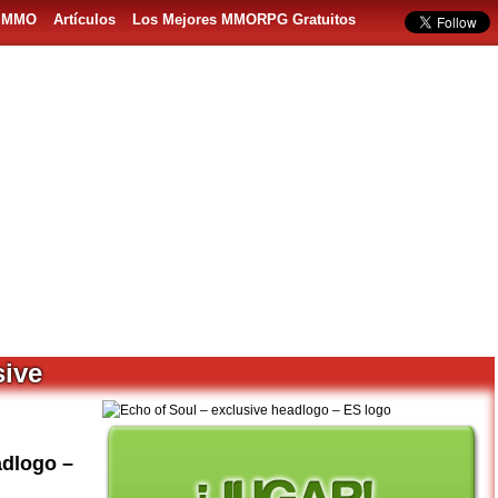
s MMO
Artículos
Los Mejores MMORPG Gratuitos
sive
adlogo –