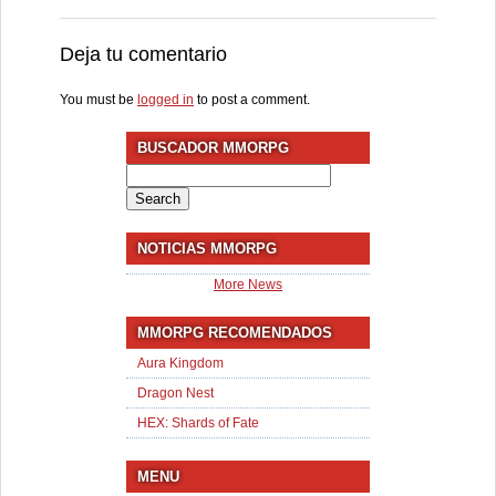
Deja tu comentario
You must be
logged in
to post a comment.
BUSCADOR MMORPG
Search
for:
NOTICIAS MMORPG
More News
MMORPG RECOMENDADOS
Aura Kingdom
Dragon Nest
HEX: Shards of Fate
MENU