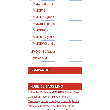
MMO gratis texto
MMOFPS
MMOFPS gratis
MMORPG gratis
MMORPGs
MMORTS gratis
MMORWS gratis
MMO Gratis Naves
Noticias MMO
COMPARTIR
NUBE DE TAGS MMO
Anime MMO
Anime MMORPG
Closed Beta
Conflict of Nations
FPS
Gameforge
Giveaway
Gratis
Iron Sight
IronSight
MMO
MMOGratis
MMORPG
NosTale
Promo