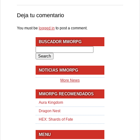
Deja tu comentario
You must be
logged in
to post a comment.
BUSCADOR MMORPG
Search
for:
NOTICIAS MMORPG
More News
MMORPG RECOMENDADOS
Aura Kingdom
Dragon Nest
HEX: Shards of Fate
MENU