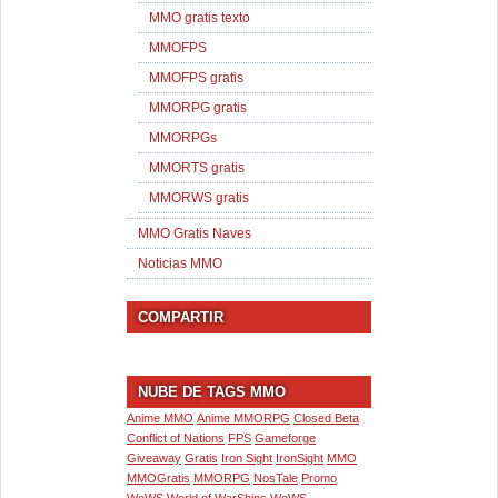
MMO gratis texto
MMOFPS
MMOFPS gratis
MMORPG gratis
MMORPGs
MMORTS gratis
MMORWS gratis
MMO Gratis Naves
Noticias MMO
COMPARTIR
NUBE DE TAGS MMO
Anime MMO
Anime MMORPG
Closed Beta
Conflict of Nations
FPS
Gameforge
Giveaway
Gratis
Iron Sight
IronSight
MMO
MMOGratis
MMORPG
NosTale
Promo