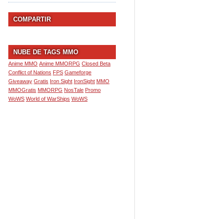
COMPARTIR
NUBE DE TAGS MMO
Anime MMO
Anime MMORPG
Closed Beta
Conflict of Nations
FPS
Gameforge
Giveaway
Gratis
Iron Sight
IronSight
MMO
MMOGratis
MMORPG
NosTale
Promo
WoWS
World of WarShips
WoWS