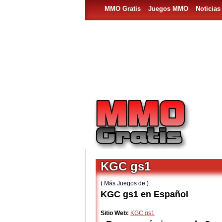
MMO Gratis
Juegos MMO
Noticia
KGC gs1
( Más Juegos de )
KGC gs1 en Español
Sitio Web:
KGC gs1