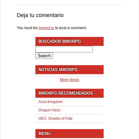
Deja tu comentario
You must be
logged in
to post a comment.
BUSCADOR MMORPG
Search
for:
NOTICIAS MMORPG
More News
MMORPG RECOMENDADOS
Aura Kingdom
Dragon Nest
HEX: Shards of Fate
MENU