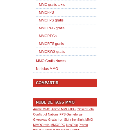
MMO gratis texto
MMOFPS
MMOFPS gratis
MMORPG gratis
MMORPGs
MMORTS gratis
MMORWS gratis
MMO Gratis Naves
Noticias MMO
COMPARTIR
NUBE DE TAGS MMO
Anime MMO
Anime MMORPG
Closed Beta
Conflict of Nations
FPS
Gameforge
Giveaway
Gratis
Iron Sight
IronSight
MMO
MMOGratis
MMORPG
NosTale
Promo