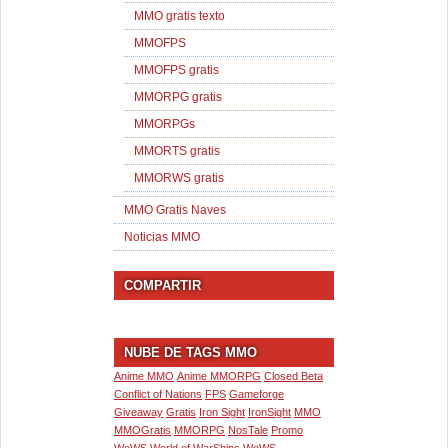
MMO gratis texto
MMOFPS
MMOFPS gratis
MMORPG gratis
MMORPGs
MMORTS gratis
MMORWS gratis
MMO Gratis Naves
Noticias MMO
COMPARTIR
NUBE DE TAGS MMO
Anime MMO
Anime MMORPG
Closed Beta
Conflict of Nations
FPS
Gameforge
Giveaway
Gratis
Iron Sight
IronSight
MMO
MMOGratis
MMORPG
NosTale
Promo