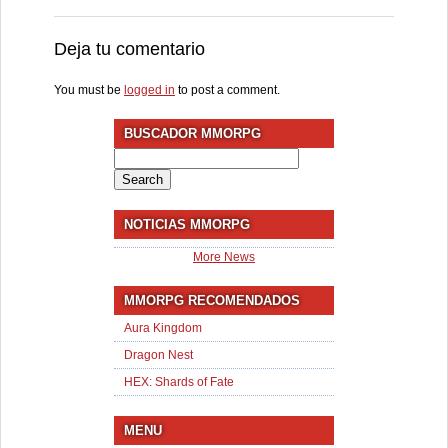
Deja tu comentario
You must be
logged in
to post a comment.
BUSCADOR MMORPG
Search
for:
NOTICIAS MMORPG
More News
MMORPG RECOMENDADOS
Aura Kingdom
Dragon Nest
HEX: Shards of Fate
MENU